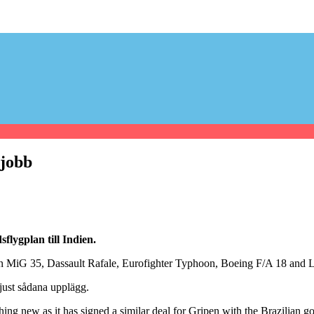
 jobb
flygplan till Indien.
sian MiG 35, Dassault Rafale, Eurofighter Typhoon, Boeing F/A 18 and 
 just sådana upplägg.
thing new as it has signed a similar deal for Gripen with the Brazilian g