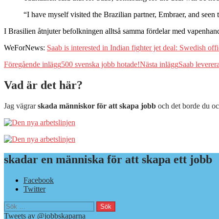
“I have myself visited the Brazilian partner, Embraer, and seen th
I Brasilien åtnjuter befolkningen alltså samma fördelar med vapenhand
WeForNews:
Saab is interested in Indian fighter jet deal: Swedish offi
Inläggsnavigering
Föregående inlägg
500 svenska jobb hotade!
Nästa inlägg
Saab leverera
Vad är det här?
Jag vägrar
skada människor för att skapa jobb
och det borde du oc
skadar en människa för att skapa ett jobb
Facebook
Twitter
Sök
efter:
Tweets av @jobbskaparna