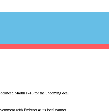
Lockheed Martin F-16 for the upcoming deal.
overnment with Embraer as its local partner.