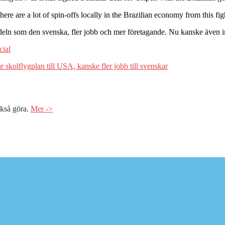
ere are a lot of spin-offs locally in the Brazilian economy from this figh
eln som den svenska, fler jobb och mer företagande. Nu kanske även indi
cial
r skolflygplan till USA, kanske fler jobb till svenskar
kså göra.
Mer ->