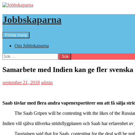
Hoppa
till
innehåll
Jobbskaparna
Sök
Primär meny
Om Jobbskaparna
Sök
efter:
Samarbete med Indien kan ge fler svenska
september 21, 2018
admin
Saab tävlar med flera andra vapenexportörer om att få sälja strids
The Saab Gripen will be contesting with the likes of the Rus
Indien vill själva tillverka stridsflygplanen och Saab har erfarenhet av
Tauriainen said that for Saab, contesting for the deal will be no